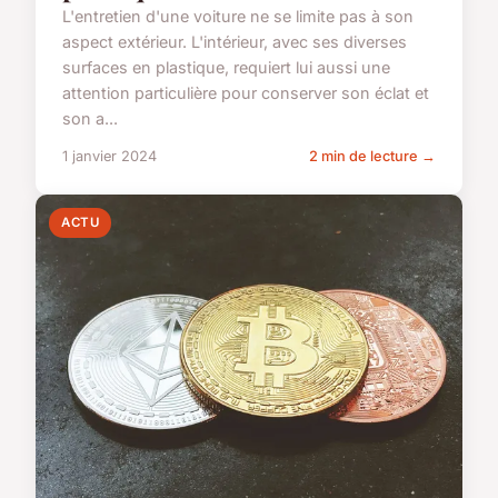
L'entretien d'une voiture ne se limite pas à son
aspect extérieur. L'intérieur, avec ses diverses
surfaces en plastique, requiert lui aussi une
attention particulière pour conserver son éclat et
son a...
1 janvier 2024
2 min de lecture →
ACTU