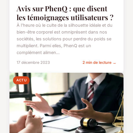
Avis sur PhenQ : que disent
les témoignages utilisateurs ?
À l'heure où le culte de la silhouette idéale et du
bien-être corporel est omniprésent dans nos
sociétés, les solutions pour perdre du poids se
multiplient. Parmi elles, PhenQ est un
complément alimen...
17 décembre 2023
2 min de lecture →
ACTU