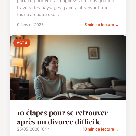
parfaite pour vous. Imaginez-vous naviguant à
travers des paysages glacés, observant une
faune arctique exc...
9 janvier 2025
5 min de lecture →
ACTU
10 étapes pour se retrouver
après un divorce difficile
25/05/2026 16:14
10 min de lecture →