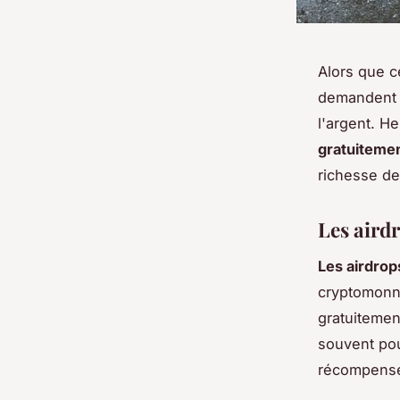
Alors que c
demandent 
l'argent. H
gratuiteme
richesse de
Les airdr
Les airdrop
cryptomonna
gratuiteme
souvent po
récompenser 