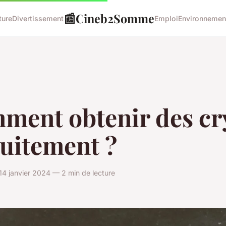
📰
Cineb2Somme
ture
Divertissement
Emploi
Environnemen
ment obtenir des cr
tuitement ?
4 janvier 2024 — 2 min de lecture