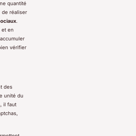
aine quantité
 de réaliser
sociaux
.
 et en
 accumuler
en vérifier
nt des
e unité du
s
, il faut
ptchas,
ermettent