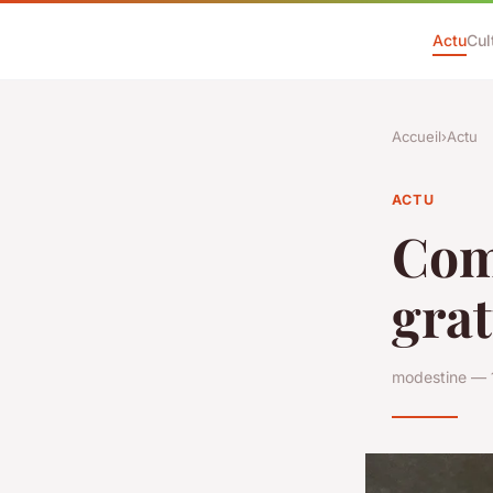
Actu
Cul
Accueil
›
Actu
ACTU
Com
gra
modestine — 1