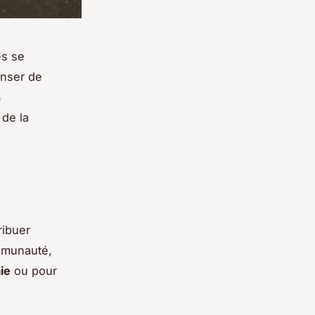
es se
nser de
s
 de la
ribuer
mmunauté,
ie
ou pour