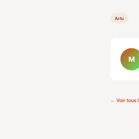
Actu
M
← Voir tous l