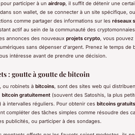
 pour participer à un
airdrop
, il suffit de détenir une cert
dans son wallet, de se connecter à un site spécifique, ou
ctions comme partager des informations sur les
réseaux 
estant actif au sein de la communauté des cryptomonnaies
t les annonces des nouveaux
projets crypto
, vous pouvez
numériques sans dépenser d'argent. Prenez le temps de bi
ous intéresse avant de prendre une décision.
ts : goutte à goutte de bitcoin
, ou robinets à
bitcoins
, sont des sites web qui distribue
e
bitcoin gratuitement
(souvent des Satoshis, la plus petit
) à intervalles réguliers. Pour obtenir ces
bitcoins gratuit
nt compléter des tâches simples comme résoudre des ca
es publicités, ou participer à des sondages.
s montants offerts par les faucets soient modestes, ils p