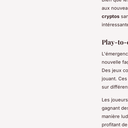
aux nouveau
cryptos
san
intéressant
Play-to-
L'émergen
nouvelle fa
Des jeux 
jouant. Ces
sur différe
Les joueur
gagnant des
manière lu
profitant de