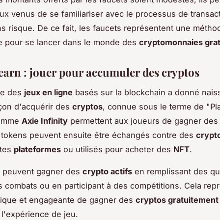
x venus de se familiariser avec le processus de transac
s risque. De ce fait, les faucets représentent une métho
e pour se lancer dans le monde des
cryptomonnaies gra
earn : jouer pour accumuler des cryptos
ce des
jeux en ligne
basés sur la blockchain a donné nais
çon d'acquérir des
cryptos
, connue sous le terme de "Pla
comme
Axie Infinity
permettent aux joueurs de gagner de
 tokens peuvent ensuite être échangés contre des
crypt
ntes
plateformes
ou utilisés pour acheter des
NFT
.
s peuvent gagner des
crypto actifs
en remplissant des qu
 combats ou en participant à des compétitions. Cela rep
dique et engageante de gagner des
cryptos gratuitement
 l'expérience de jeu.