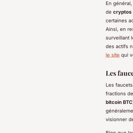
En général,
de
cryptos
certaines a
Ainsi, en r
surveillan
des actifs 
le site
qui v
Les fauce
Les faucets
fractions d
bitcoin BTC
généraleme
visionner d
Bien que le