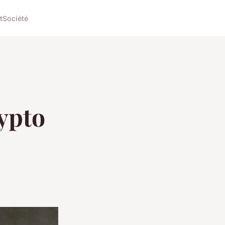
t
Société
ypto