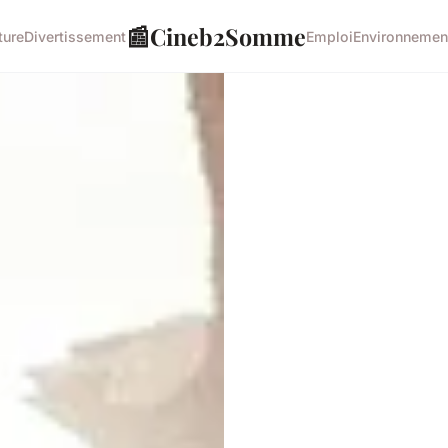
📰
Cineb2Somme
ture
Divertissement
Emploi
Environnemen