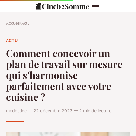
📰
Cineb2Somme
Accueil
›
Actu
ACTU
Comment concevoir un
plan de travail sur mesure
qui s'harmonise
parfaitement avec votre
cuisine ?
modestine — 22 décembre 2023 — 2 min de lecture