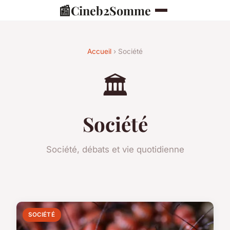
📰
Cineb2Somme
Accueil
› Société
🏛️
Société
Société, débats et vie quotidienne
SOCIÉTÉ