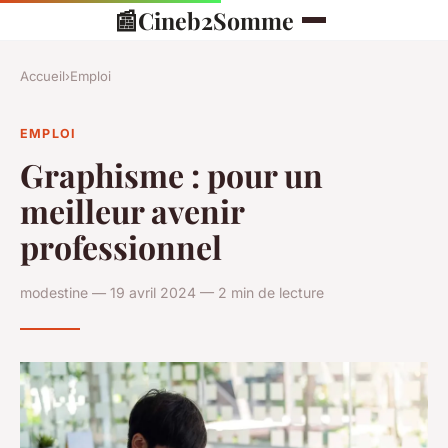
📰
Cineb2Somme
Accueil
›
Emploi
EMPLOI
Graphisme : pour un
meilleur avenir
professionnel
modestine — 19 avril 2024 — 2 min de lecture