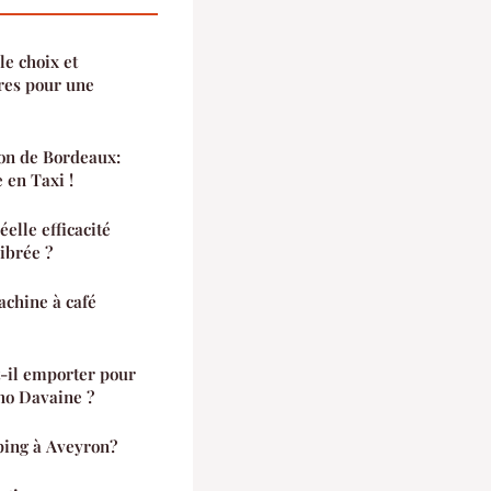
le choix et
ares pour une
on de Bordeaux:
 en Taxi !
elle efficacité
ibrée ?
chine à café
t-il emporter pour
ho Davaine ?
ping à Aveyron?