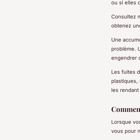
ou si elles
Consultez n
obtenez u
Une accumul
problème. U
engendrer d
Les fuites d
plastiques, 
les rendant
Comment 
Lorsque vou
vous pour n