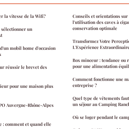
la vitesse de la Wifi?
Conseils et orientations sur 
l'utilisation des caves à cig
conservation optimale
r sélectionner un
st
Transformez Votre Percepti
L'Expérience Extraordinaire
 d'un mobil home d'occasion
s
Box minceur : tendance ou ré
pour une alimentation équil
our réussir le brevet des
Comment fonctionne une ma
entreprise ?
rieur pour une maison plus
Quel type de vêtements fau
un séjour au Camping Ranc
DPO Auvergne-Rhône-Alpes
Où se loger pendant le cam
e : comment et quand elle