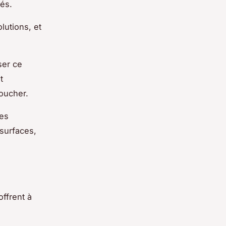
iés.
lutions, et
ser ce
t
toucher.
les
 surfaces,
ffrent à