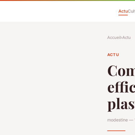
Actu
Cul
Accueil
›
Actu
ACTU
Com
effi
plas
modestine — 1