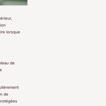
érieur,
tion
ire lorsque
bleau de
Ce
culièrement
on de
 protégées