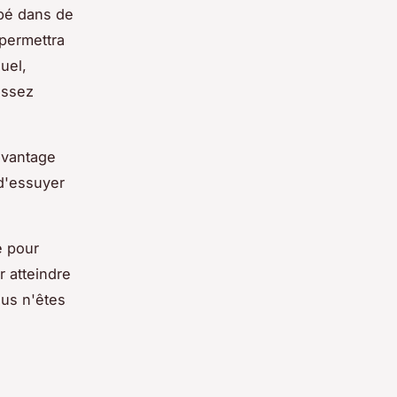
pé dans de
 permettra
uel,
ossez
'avantage
 d'essuyer
e pour
r atteindre
ous n'êtes