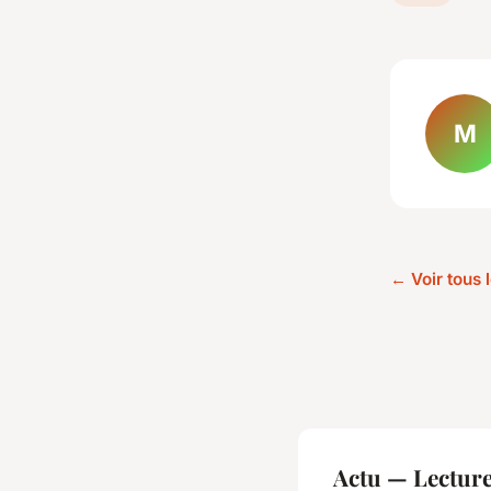
M
← Voir tous l
Actu — Lectur