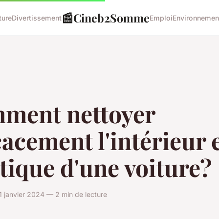
📰
Cineb2Somme
ture
Divertissement
Emploi
Environnemen
ment nettoyer
cacement l'intérieur 
tique d'une voiture?
 janvier 2024 — 2 min de lecture