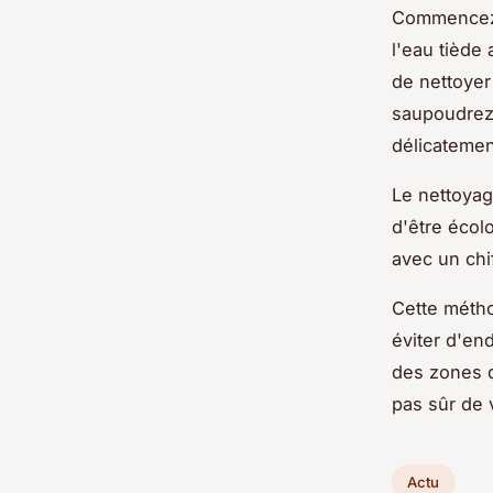
Commencez 
l'eau tiède
de nettoyer
saupoudrez 
délicatemen
Le nettoyag
d'être écolo
avec un chi
Cette métho
éviter d'en
des zones d
pas sûr de 
Actu