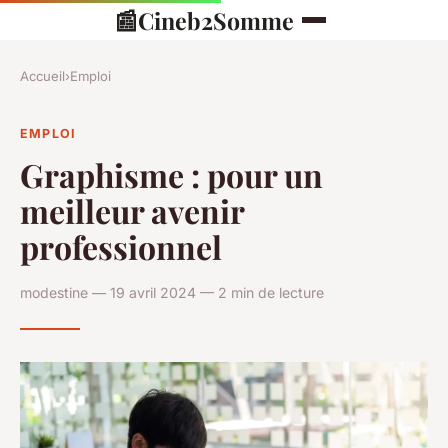
📰
Cineb2Somme
Accueil
›
Emploi
EMPLOI
Graphisme : pour un
meilleur avenir
professionnel
modestine — 19 avril 2024 — 2 min de lecture