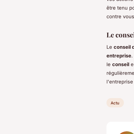
être tenu p
contre vous
Le consei
Le
conseil 
entreprise
.
le
conseil
es
régulièreme
l'entrepris
Actu