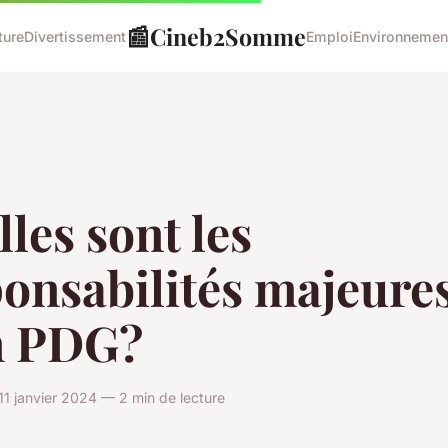
📰
Cineb2Somme
ture
Divertissement
Emploi
Environnemen
les sont les
onsabilités majeure
n PDG?
1 janvier 2024 — 2 min de lecture