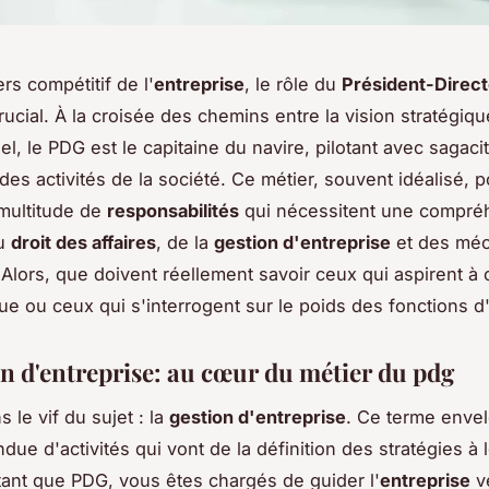
rs compétitif de l'
entreprise
, le rôle du
Président-Direct
rucial. À la croisée des chemins entre la vision stratégiqu
el, le PDG est le capitaine du navire, pilotant avec sagaci
des activités de la société. Ce métier, souvent idéalisé, p
 multitude de
responsabilités
qui nécessitent une compré
du
droit des affaires
, de la
gestion d'entreprise
et des mé
 Alors, que doivent réellement savoir ceux qui aspirent à
e ou ceux qui s'interrogent sur le poids des fonctions 
on d'entreprise: au cœur du métier du pdg
 le vif du sujet : la
gestion d'entreprise
. Ce terme enve
ue d'activités qui vont de la définition des stratégies à 
 tant que PDG, vous êtes chargés de guider l'
entreprise
v