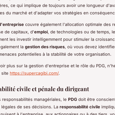
res, ce qui implique de toujours avoir une longueur d'a
es du marché et d'adapter vos stratégies en conséquenc
d'entreprise
couvre également l'allocation optimale des 
se de capitaux, d'
emploi
, de technologies ou de temps, l
ent les investir intelligemment pour stimuler la croissanc
galement la
gestion des risques
, où vous devez identifie
menaces potentielles à la stabilité de votre organisation.
oir plus sur la gestion d'entreprise et le rôle du PDG, n'h
 site
https://supercagibi.com/
.
ilité civile et pénale du dirigeant
 responsabilités managériales, le
PDG
doit être conscien
s légales de ses décisions. La
responsabilité civile
impliqu
 nuisent à l'entreprise, aux actionnaires ou à des tiers, 