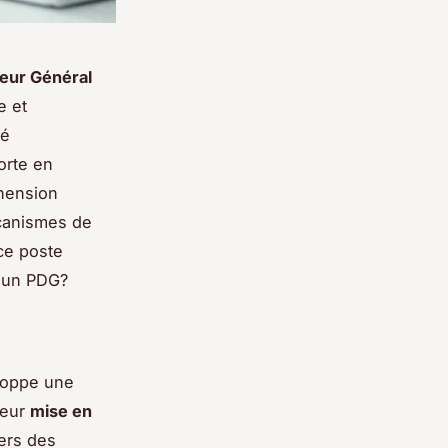
eur Général
e et
té
orte en
hension
canismes de
 ce poste
d'un PDG?
loppe une
leur
mise en
ers des