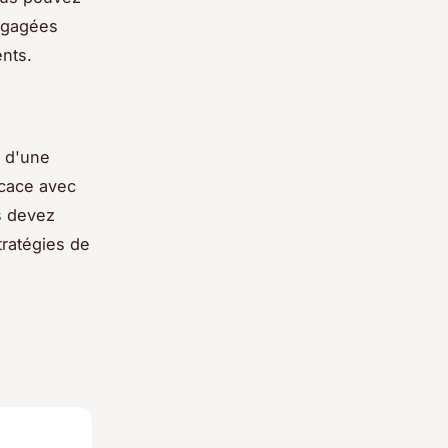
engagées
nts.
e d'une
icace avec
s devez
ratégies de