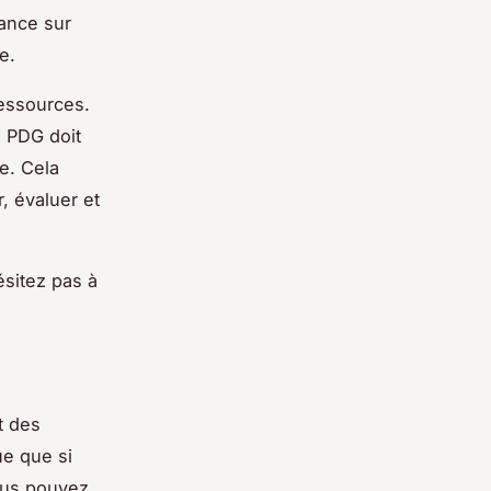
vance sur
e.
ressources.
e PDG doit
e. Cela
r, évaluer et
ésitez pas à
t des
e que si
vous pouvez