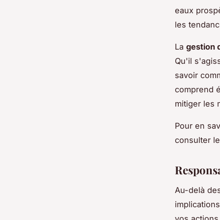
eaux prospè
les tendanc
La
gestion 
Qu'il s'agis
savoir comm
comprend é
mitiger les 
Pour en sav
consulter le
Responsab
Au-delà des
implication
vos actions