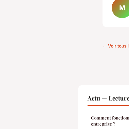
M
← Voir tous l
Actu — Lectur
Comment fonctionn
entreprise ?