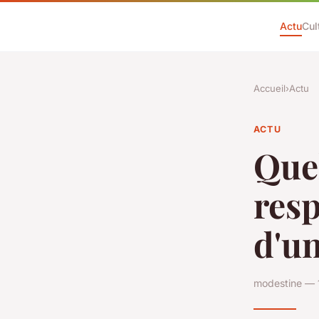
Actu
Cul
Accueil
›
Actu
ACTU
Quel
resp
d'u
modestine — 1