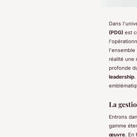
Dans l'unive
(PDG)
est c
l'opérationn
l'ensemble 
réalité une
profonde 
leadership
.
emblématiqu
La gesti
Entrons dans
gamme étend
œuvre
. En